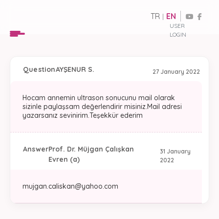
TR
EN
|
USER
LOGIN
Question
AYŞENUR S.
27 January 2022
Hocam annemin ultrason sonucunu mail olarak
sizinle paylaşsam değerlendirir misiniz.Mail adresi
yazarsanız sevinirim.Teşekkür ederim
Answer
Prof. Dr. Müjgan Çalışkan
31 January
Evren (a)
2022
mujgan.caliskan@yahoo.com