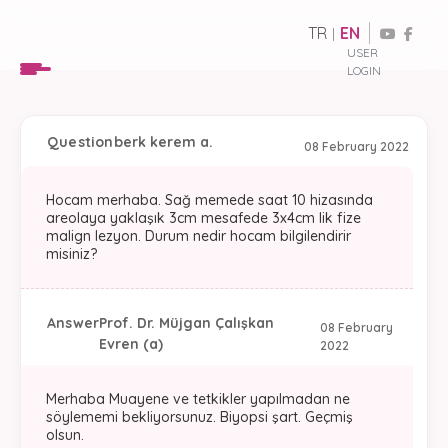
TR
EN
|
USER
LOGIN
Question
berk kerem a.
08 February 2022
Hocam merhaba. Sağ memede saat 10 hizasında
areolaya yaklaşık 3cm mesafede 3x4cm lik fize
malign lezyon. Durum nedir hocam bilgilendirir
misiniz?
Answer
Prof. Dr. Müjgan Çalışkan
08 February
Evren (a)
2022
Merhaba Muayene ve tetkikler yapılmadan ne
söylememi bekliyorsunuz. Biyopsi şart. Geçmiş
olsun.