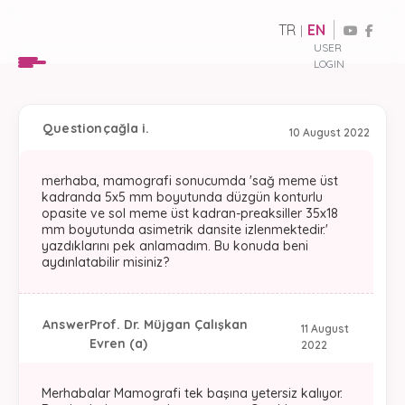
TR
EN
|
USER
LOGIN
Question
çağla i.
10 August 2022
merhaba, mamografi sonucumda 'sağ meme üst
kadranda 5x5 mm boyutunda düzgün konturlu
opasite ve sol meme üst kadran-preaksiller 35x18
mm boyutunda asimetrik dansite izlenmektedir.'
yazdıklarını pek anlamadım. Bu konuda beni
aydınlatabilir misiniz?
Answer
Prof. Dr. Müjgan Çalışkan
11 August
Evren (a)
2022
Merhabalar Mamografi tek başına yetersiz kalıyor.