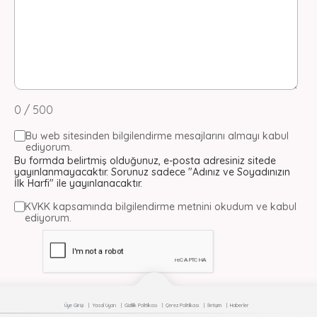
0 / 500
Bu web sitesinden bilgilendirme mesajlarını almayı kabul
ediyorum.
Bu formda belirtmiş olduğunuz, e-posta adresiniz sitede
yayınlanmayacaktır. Sorunuz sadece "Adınız ve Soyadınızın
İlk Harfi" ile yayınlanacaktır.
KVKK kapsamında bilgilendirme metnini okudum ve kabul
ediyorum.
Üye Girişi
Yasal Uyarı
Gizlilik Politikası
Çerez Politikası
İletişim
GÖNDER
Haberler