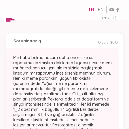
TR
EN
|
ÜYE GIRIŞI
Soru
binnaz g.
15 Eylül 2015
Merhaba belma hocam daha önce size us
raporumu yazmıştım doktorum biyopsi yerine mem
mr önerdi sonucu yeni aldım sizinle paylaşmak
istedum mr raporumu incelerseniz memnun olurum.
Her iki meme parankimi yoğun fibrokistik
görünümdedir. Yoğun meme parankimi
memmografide olduğu gibi meme mr incelemede
de sensitiveteyi azaltmaktadır. Cilt _cilt altı yağ
planları serbesttir. Pektoral adaleler doğal form ve
sinyal intansitesinde izlenmektedir. Her iki memede
1_2 adet mm lik boyutlu T1 ağırlıklı kesitlerde
seçilemeyen STIR ve yağ baskılı T2 ağırlıklı
kesitlerde kistik intensitede izlenen nodüler
lezyonlar mevcuttur. Postkontrast dinamik