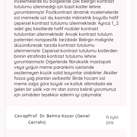
incelemelerde bu bölgelerde çok belirgin kontrast
tutulumu izlenmediği için basit kistler lehine
yorumlanmıştır. Postkontrast dinamik incelemelerde
sol memede üst dış kısımda milimetrik boyutlu hafif
çepersel kontrast tutulumu izlenmektedir. Ayrıca 1_2
adet geç kesitlerde hafif nodüler kontrast
tutulumları izlenmektedir. Ancak kontrast tutulum
paternleri nonspesifik tarzdadır. Belirgin malignite
düşündürecek tarzda kontrast tutulumu
izlenmemistir. Çepersel kontrast tutulumu kistlerden
birinin etrafında kontrast tutulumu lehine
yorumlanmıstır. Diğerleride fibrokistik mastopatı
veya yoğun meme parankimi içerisinde
seçilemeyen küçük solid lezyonlar olabilirler. Aksiller
fossa yağ planları serbesttir. Birde hocam sol
meme sağa göre büyük ve koltuk altımdada ele
gelen bir şislik var mr dan sonra belirdi yorumunuz
için simdiden teşekkür ederim iyi çalışmalar.
Cevap
Prof. Dr. Belma Koçer (Genel
15 Eylül
Cerrahi)
2015