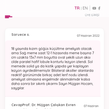
TR
EN
|
ÜYE GIRIŞI
Soru
ece s.
07 Haziran 2022
18 yaşında kızım göğüs küçültme ameliyatı olacak
ama Sağ meme saat 12-1 hizasında meme başına 7
cm uzakta 13x7 mm boyutta oval şekilli uzun aksı
cilde paralel hafif lobule konturlu lezyon izlendi. Sol
memede solid ya da kistik yapıda yer kaplayan
lezyon ayırdedilmemiştir. Bilateral aksiller alanlarda
reaktif görünümde birkaç adet lenf nodu izlendi.
ameliyat olmasına engelmidir alınmalımıdır kalsa
daha sonra bir sıkıntı çıkarmı Sayın Müjgan Hocam,
saygılar.
Cevap
Prof. Dr. Müjgan Çalışkan Evren
07 Haziran