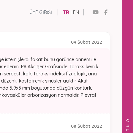
ÜYE GIRIŞI
TR
EN
|
04 Şubat 2022
iye istemişlerdi fakat bunu görünce annem ile
kür ederim. PA Akciğer Grafisinde: Toraks kemik
serbest, kalp toraks indeksi fizyolojik, ana
üzenli, kostofrenik sinüsler açıktır. Aktif
luğunda 5,9x5 mm boyutunda düzgün konturlu
onkovasküler arborizasyon normaldir. Plevral
08 Şubat 2022