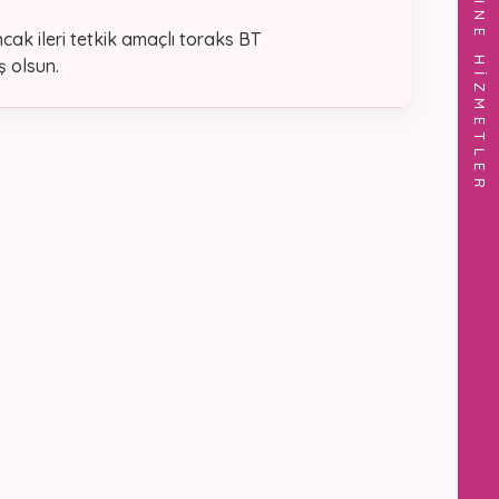
ONLINE HİZMETLER
cak ileri tetkik amaçlı toraks BT
ş olsun.