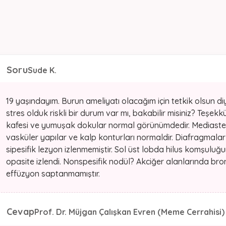
Soru
Sude K.
19 yaşındayım. Burun ameliyatı olacağım için tetkik olsun d
stres olduk riskli bir durum var mı, bakabilir misiniz? Teşek
kafesi ve yumuşak dokular normal görünümdedir. Mediasten 
vasküler yapılar ve kalp konturları normaldir. Diafragmalar d
sipesifik lezyon izlenmemiştir. Sol üst lobda hilus komşu
opasite izlendi. Nonspesifik nodül? Akciğer alanlarında br
effüzyon saptanmamıştır.
Cevap
Prof. Dr. Müjgan Çalışkan Evren (Meme Cerrahisi)