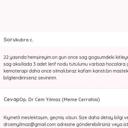
Soru
kubra c.
22 yasında hemşireyim.on gun once sag gogsumdeki kitleye 
sag aksıllada 3 adet lenf nodu tutulumu var.bazı hocalara
kemoterapi daha once olmalı.biraz kafam karıstı.bn mast
bilgilendirirseniz sevinirim.
Cevap
Op. Dr Cem Yılmaz (Meme Cerrahisi)
Kıymetli meslektaşım, geçmiş olsun. Size daha detay bilgi ve
drcemyilmaz@gmail.com adresine gönderebilirsiniz veya ist