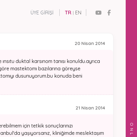
ÜYE GIRIŞI
TR
EN
|
20 Nisan 2014
ınsıtu duktal karsınom tanısı konuldu.ayrıca
 göre mastektomı bazılarına göreyse
ektomıyı dusunuyorum.bu konuda beni
21 Nisan 2014
rebilmem için tetkik sonuçlarınızı
anbul'da yaşıyorsanız, kliniğimde meslektaşım