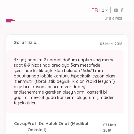
TR
EN
|
ÜYE GIRIŞI
Soru
filiz b.
06 Mart 2018
37 yaşındayım 2 normal doğum yaptım sağ meme
saat 8-9 hizasında areolaya 3cm mesafede
içerisinde kistik açıklıkları bulunan 16x6x11 mm
boyutlarında lobüle konturlu hipoekoik lezyon alanı
izlenmiştir (fibrokistik değişiklik alanı?solid lezyon?)
diye bi ultroson sonucum var dr bey
endişenememe gereken bişey varmı kanserli bi
yapı mı mevcut yada kansermi oluyorum şimdiden
teşekkürler
Cevap
Prof. Dr. Haluk Onat (Medikal
07 Mart
Onkoloji)
2018