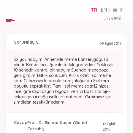
TR
EN
|
ÜYE GIRIŞI
Soru
Nilay S.
09 Eylül 2015
52 yaşındayım. Annemde meme kanseri,göğüsü
alındı. Bende ince iğne ile tetkik yaptırdım. Yaklaşık
10 senedir kontrol altındayım.Suanda menepoza
yeni girdim.Tetkik sonucum; Klinik özeti: sol meme
saat 12 hizasında areola komşuluğunda 8x4 mm
boyutlu septalı kist. Tanı : sol meme,saat12 hizası,
ince iğne aspirasyon biyopsi ve sıvı bazlı sitoloji--
sekresyon içeriği,asellüler materyal. YArdımınız için
şimdiden teşekkür ederim.
Cevap
Prof. Dr. Belma Koçer (Genel
12 Eylül
Cerrahi)
2015