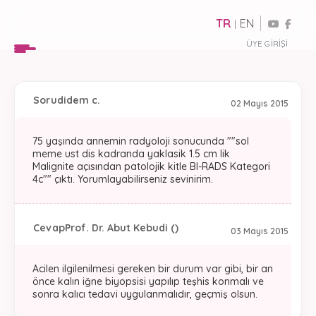
TR
EN
|
ÜYE GIRIŞI
Soru
didem c.
02 Mayıs 2015
75 yaşında annemin radyoloji sonucunda ""sol
meme ust dis kadranda yaklasik 1.5 cm lik
Malignite açısından patolojik kitle BI-RADS Kategori
4c"" çıktı. Yorumlayabilirseniz sevinirim.
Cevap
Prof. Dr. Abut Kebudi ()
03 Mayıs 2015
Acilen ilgilenilmesi gereken bir durum var gibi, bir an
önce kalın iğne biyopsisi yapılıp teşhis konmalı ve
sonra kalıcı tedavi uygulanmalıdır, geçmiş olsun.