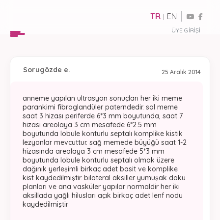
TR
EN
|
ÜYE GIRIŞI
Soru
gözde e.
25 Aralık 2014
anneme yapılan ultrasyon sonuçları her iki meme
parankimi fibroglandüler paterndedir. sol meme
saat 3 hizası periferde 6*3 mm boyutunda, saat 7
hizası areolaya 3 cm mesafede 6*2.5 mm
boyutunda lobule konturlu septalı komplike kistik
lezyonlar mevcuttur. sağ memede büyüğü saat 1-2
hizasında areolaya 3 cm mesafede 5*3 mm
boyutunda lobule konturlu septalı olmak üzere
dağınık yerleşimli birkaç adet basit ve komplike
kist kaydedilmiştir. bilateral aksiller yumuşak doku
planları ve ana vasküler yapılar normaldir her iki
aksillada yağlı hilusları açık birkaç adet lenf nodu
kaydedilmiştir