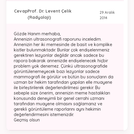
Cevap
Prof. Dr. Levent Çelik
29 Aralık
(Radyoloji)
2014
Gözde Hanım merhaba,
Annenizin ultrasonografi raporunu inceledim.
Annenizin her iki memesinde de basit ve komplike
kistler bulunmaktadır. Bunlar çok endişelenmeniz
gerektiren lezyonlar değildir ancak sadece bu
rapora bakarak annenizde endişelenecek hiçbir
problem yok denemez. Çünkü ultrasonografide
görüntülenemeyecek bazı lezyonlar sadece
mammografi ile görülür ve bütün bu sonuçların da
uzman bir hekim tarafından yapılan elle muayene
ile birleştirilerek değerlendirilmesi gerekir. Bu
sebeple size önerim, annenizin meme hastalıkları
konusunda deneyimli bir genel cerrahi uzmanı
tarafından muayene olmasını sağlamanız ve
gerekli görüntüleme raporlarını aynı hekimin
değerlendirmesini istemenizdir.
Geçmiş olsun