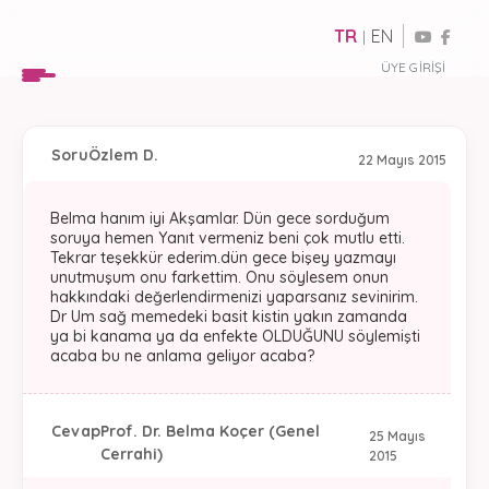
TR
EN
|
ÜYE GIRIŞI
Soru
Özlem D.
22 Mayıs 2015
Belma hanım iyi Akşamlar. Dün gece sorduğum
soruya hemen Yanıt vermeniz beni çok mutlu etti.
Tekrar teşekkür ederim.dün gece bişey yazmayı
unutmuşum onu farkettim. Onu söylesem onun
hakkındaki değerlendirmenizi yaparsanız sevinirim.
Dr Um sağ memedeki basit kistin yakın zamanda
ya bi kanama ya da enfekte OLDUĞUNU söylemişti
acaba bu ne anlama geliyor acaba?
Cevap
Prof. Dr. Belma Koçer (Genel
25 Mayıs
Cerrahi)
2015