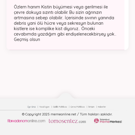
Özlem hanım Kistin büyümesi veya gerilmesi ile
çevre dokuya sızıntı olabilir. Bu sizin ağrınızın
artmasına sebep olabilir.. İçerisinde sıvının yanında
debris yani ölü hücre veya sekresyın bulunan
kistlere ise komplike kist diyoruz.. Önceki
cevabımda yazdığım gibi endişelenecekbirşey yok..
Geçmiş olsun
Üye Girişi
Yasal Uyarı
Gizlilik Politikası
Çerez Politikası
İletişim
Haberler
© Copyright 2025 memeonline.net / Tüm hakları saklıdır.