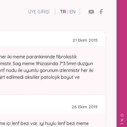
ÜYE GIRIŞI
TR
EN
|
21 Ekim 2015
 iki meme parankiminde fibrokistik
mamistir. Sag meme 9hizasinda 7*3.5mm duzgun
enf nodu ile uyumlu gorunum izlenmistir her iki
rt edilmedi aksiller patolojik boyut ve
26 Ekim 2015
içi lenf bezi var.. iyi huylu lenf bezi meme