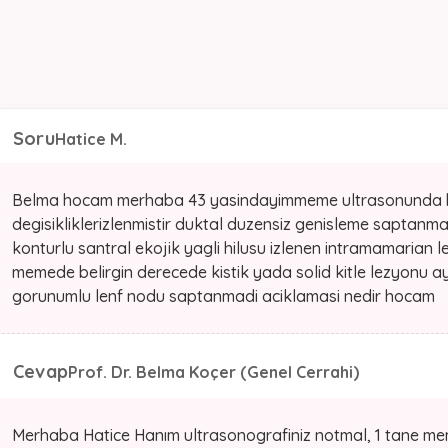
Soru
Hatice M.
Belma hocam merhaba 43 yasindayimmeme ultrasonunda her
degisikliklerizlenmistir duktal duzensiz genisleme saptan
konturlu santral ekojik yagli hilusu izlenen intramamarian l
memede belirgin derecede kistik yada solid kitle lezyonu ayi
gorunumlu lenf nodu saptanmadi aciklamasi nedir hocam
Cevap
Prof. Dr. Belma Koçer (Genel Cerrahi)
Merhaba Hatice Hanım ultrasonografiniz notmal, 1 tane meme 