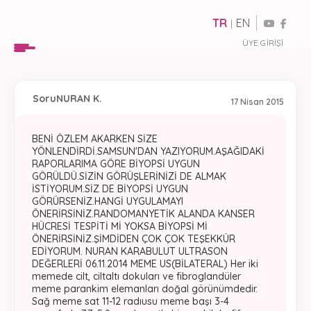
TR
EN
|
ÜYE GIRIŞI
Soru
NURAN K.
17 Nisan 2015
BENİ ÖZLEM AKARKEN SİZE
YÖNLENDİRDİ.SAMSUN'DAN YAZIYORUM.AŞAĞIDAKİ
RAPORLARIMA GÖRE BİYOPSİ UYGUN
GÖRÜLDÜ.SİZİN GÖRÜŞLERİNİZİ DE ALMAK
İSTİYORUM.SİZ DE BİYOPSİ UYGUN
GÖRÜRSENİZ.HANGİ UYGULAMAYI
ÖNERİRSİNİZ.RANDOMANYETİK ALANDA KANSER
HÜCRESİ TESPİTİ Mİ YOKSA BİYOPSİ Mİ
ÖNERİRSİNİZ.ŞİMDİDEN ÇOK ÇOK TEŞEKKÜR
EDİYORUM. NURAN KARABULUT ULTRASON
DEĞERLERİ 06.11.2014 MEME US(BİLATERAL) Her iki
memede cilt, ciltaltı dokuları ve fibroglandüler
meme parankim elemanları doğal görünümdedir.
Sağ meme sat 11-12 radıusu meme başı 3-4