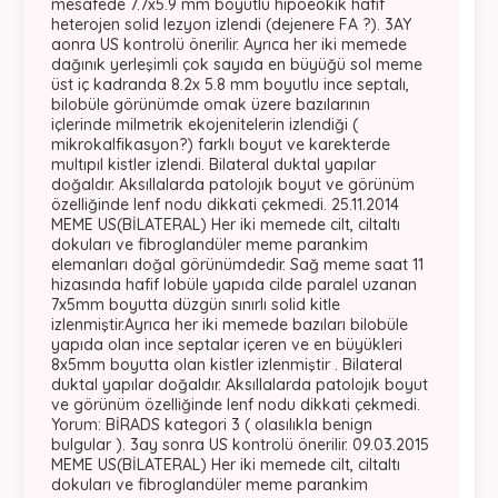
mesafede 7.7x5.9 mm boyutlu hipoeokik hafif
heterojen solid lezyon izlendi (dejenere FA ?). 3AY
aonra US kontrolü önerilir. Ayrıca her iki memede
dağınık yerleşimli çok sayıda en büyüğü sol meme
üst iç kadranda 8.2x 5.8 mm boyutlu ince septalı,
bilobüle görünümde omak üzere bazılarının
içlerinde milmetrik ekojenitelerin izlendiği (
mikrokalfikasyon?) farklı boyut ve karekterde
multıpıl kistler izlendi. Bilateral duktal yapılar
doğaldır. Aksıllalarda patolojık boyut ve görünüm
özelliğinde lenf nodu dikkati çekmedi. 25.11.2014
MEME US(BİLATERAL) Her iki memede cilt, ciltaltı
dokuları ve fibroglandüler meme parankim
elemanları doğal görünümdedir. Sağ meme saat 11
hizasında hafif lobüle yapıda cilde paralel uzanan
7x5mm boyutta düzgün sınırlı solid kitle
izlenmiştir.Ayrıca her iki memede bazıları bilobüle
yapıda olan ince septalar içeren ve en büyükleri
8x5mm boyutta olan kistler izlenmiştir . Bilateral
duktal yapılar doğaldır. Aksıllalarda patolojık boyut
ve görünüm özelliğinde lenf nodu dikkati çekmedi.
Yorum: BİRADS kategori 3 ( olasılıkla benign
bulgular ). 3ay sonra US kontrolü önerilir. 09.03.2015
MEME US(BİLATERAL) Her iki memede cilt, ciltaltı
dokuları ve fibroglandüler meme parankim