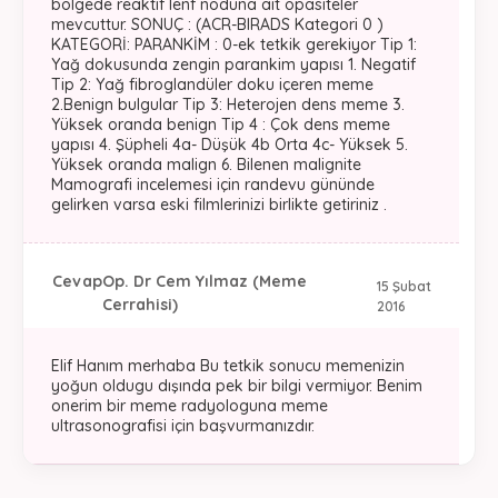
bölgede reaktif lenf noduna ait opasiteler
mevcuttur. SONUÇ : (ACR-BIRADS Kategori 0 )
KATEGORİ: PARANKİM : 0-ek tetkik gerekiyor Tip 1:
Yağ dokusunda zengin parankim yapısı 1. Negatif
Tip 2: Yağ fibroglandüler doku içeren meme
2.Benign bulgular Tip 3: Heterojen dens meme 3.
Yüksek oranda benign Tip 4 : Çok dens meme
yapısı 4. Şüpheli 4a- Düşük 4b Orta 4c- Yüksek 5.
Yüksek oranda malign 6. Bilenen malignite
Mamografi incelemesi için randevu gününde
gelirken varsa eski filmlerinizi birlikte getiriniz .
Cevap
Op. Dr Cem Yılmaz (Meme
15 Şubat
Cerrahisi)
2016
Elif Hanım merhaba Bu tetkik sonucu memenizin
yoğun oldugu dışında pek bir bilgi vermiyor. Benim
onerim bir meme radyologuna meme
ultrasonografisi için başvurmanızdır.