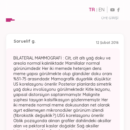
TR
EN
|
ÜYE GIRIŞI
Soru
elif g.
12 Şubat 2016
BİLATERAL MAMMOGRAFİ : Cilt, cilt altı yağ doku ve
areola normal kalınlıktadır. Mamillalar normal
görünümdedir. Her iki memede heterojen dens
meme yapısı görülmekte olup glandüler doku oranı
%51-75 arasındadır. Mamografik duyarlılık düşüktür.
US korelasyonu önerilir. Posterior planlarda simetrik
yağ doku involüsyonu görülmektedir. Kitle lezyonu,
yapısal distorsiyon saptanmamıştır. Malignite
şüphesi taşıyan kalsifikasyon gözlenmemiştir. Her
iki memede normal meme dokusundan net olarak
ayırt edilemeyen mikronodüler görünüm izlendi
(fibrokistik değişiklik?).USG korelasyonu önerilir.
Oblik pozisyonda alınan grafiler dahilindeki aksillar
alan ve pektoral kaslar doğaldır. Sağ aksiller