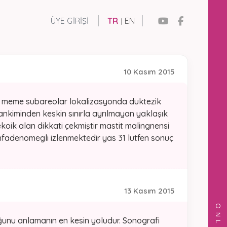
ÜYE GIRIŞI
TR
EN
|
10 Kasım 2015
 Sol meme subareolar lokalizasyonda duktezik
ankiminden keskin sınırla ayrılmayan yaklaşık
koik alan dikkati çekmiştir mastit malingnensi
 lenfadenomegli izlenmektedir yas 31 lutfen sonuç
13 Kasım 2015
uğunu anlamanın en kesin yoludur. Sonografi