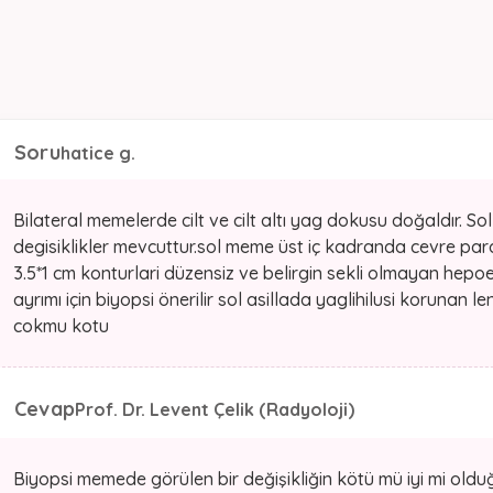
Soru
hatice g.
Bilateral memelerde cilt ve cilt altı yag dokusu doğaldır.
degisiklikler mevcuttur.sol meme üst iç kadranda cevre par
3.5*1 cm konturlari düzensiz ve belirgin sekli olmayan hepoe
ayrımı için biyopsi önerilir sol asillada yaglihilusi korunan
cokmu kotu
Cevap
Prof. Dr. Levent Çelik (Radyoloji)
Biyopsi memede görülen bir değişikliğin kötü mü iyi mi old