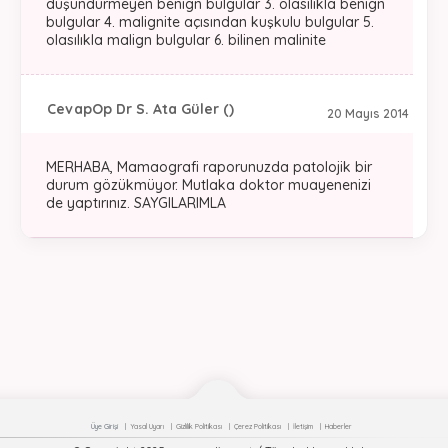
düşündürmeyen benign bulgular 3. olasılıkla benign
bulgular 4. malignite açısından kuşkulu bulgular 5.
olasılıkla malign bulgular 6. bilinen malinite
Cevap
Op Dr S. Ata Güler ()
20 Mayıs 2014
MERHABA, Mamaografi raporunuzda patolojik bir
durum gözükmüyor. Mutlaka doktor muayenenizi
de yaptırınız. SAYGILARIMLA
Üye Girişi
Yasal Uyarı
Gizlilik Politikası
Çerez Politikası
İletişim
Haberler