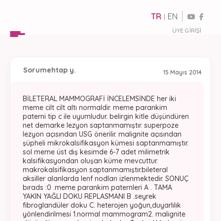
TR
EN
|
ÜYE GIRIŞI
Soru
mehtap y.
15 Mayıs 2014
BİLETERAL MAMMOGRAFİ İNCELEMSİNDE her iki
meme cilt cilt altı normaldir. meme parankim
paterni tip c ile uyumludur. belirgin kitle düşündüren
net demarke lezyon saptanmamıştır. superpoze
lezyon açısından USG önerilir. malignite açısından
şüpheli mikrokalsifikasyon kümesi saptanmamıştır.
sol meme üst dış kesimde 6-7 adet milimetrik
kalsifikasyondan oluşan küme mevcuttur.
makrokalsifikasyon saptanmamıştır.bileteral
aksiller alanlarda lenf nodları izlenmektedir. SONUÇ
bırads :0 .meme parankim paternleri A . TAMA
YAKIN YAĞLI DOKU REPLASMANI B .seyrek
fibroglandüler doku C. heterojen yoğun,duyarlılık
yönlendirilmesi 1.normal mammogram2. malignite