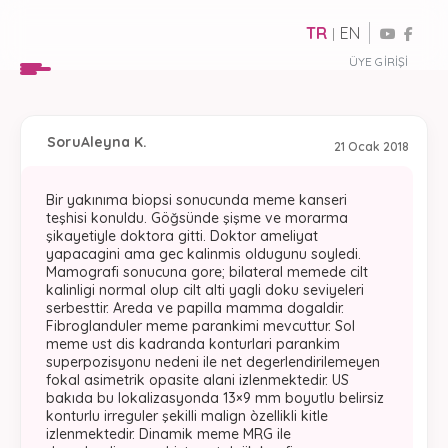
TR
EN
|
ÜYE GIRIŞI
Soru
Aleyna K.
21 Ocak 2018
Bir yakınıma biopsi sonucunda meme kanseri
teşhisi konuldu. Göğsünde şişme ve morarma
şikayetiyle doktora gitti. Doktor ameliyat
yapacagini ama gec kalinmis oldugunu soyledi.
Mamografi sonucuna gore; bilateral memede cilt
kalinligi normal olup cilt alti yagli doku seviyeleri
serbesttir. Areda ve papilla mamma dogaldir.
Fibroglanduler meme parankimi mevcuttur. Sol
meme ust dis kadranda konturlari parankim
superpozisyonu nedeni ile net degerlendirilemeyen
fokal asimetrik opasite alani izlenmektedir. US
bakıda bu lokalizasyonda 13×9 mm boyutlu belirsiz
konturlu irreguler şekilli malign òzellikli kitle
izlenmektedir. Dinamik meme MRG ile