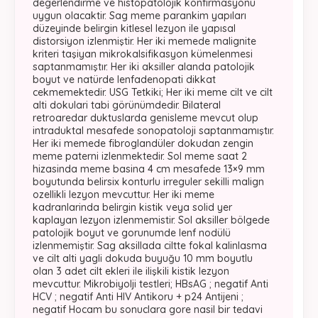
degerlendirme ve histopatolojik konfirmasyonu
uygun olacaktir. Sag meme parankim yapıları
düzeyinde belirgin kitlesel lezyon ile yapısal
distorsiyon izlenmiştir. Her iki memede malignite
kriteri taşiyan mikrokalsifikasyon kümelenmesi
saptanmamıştır. Her iki aksiller alanda patolojik
boyut ve natürde lenfadenopati dikkat
cekmemektedir. USG Tetkiki; Her iki meme cilt ve cilt
alti dokulari tabi görünümdedir. Bilateral
retroaredar duktuslarda genisleme mevcut olup
intraduktal mesafede sonopatoloji saptanmamıştır.
Her iki memede fibroglandüler dokudan zengin
meme paterni izlenmektedir. Sol meme saat 2
hizasinda meme basina 4 cm mesafede 13×9 mm
boyutunda belirsix konturlu irreguler sekilli malign
ozellikli lezyon mevcuttur. Her iki meme
kadranlarinda belirgin kistik veya solid yer
kaplayan lezyon izlenmemistir. Sol aksiller bölgede
patolojik boyut ve gorunumde lenf nodülü
izlenmemiştir. Sag aksillada ciltte fokal kalinlasma
ve cilt alti yagli dokuda buyuğu 10 mm boyutlu
olan 3 adet cilt ekleri ile ilişkili kistik lezyon
mevcuttur. Mikrobiyolji testleri; HBsAG ; negatif Anti
HCV ; negatif Anti HIV Antikoru + p24 Antijeni ;
negatif Hocam bu sonuclara gore nasil bir tedavi