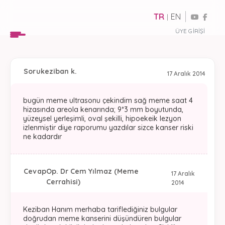
TR
EN
|
ÜYE GIRIŞI
Soru
keziban k.
17 Aralık 2014
bugün meme ultrasonu çekindim sağ meme saat 4
hizasında areola kenarında; 9*3 mm boyutunda,
yüzeysel yerleşimli, oval şekilli, hipoekeik lezyon
izlenmiştir diye raporumu yazdılar sizce kanser riski
ne kadardır
Cevap
Op. Dr Cem Yılmaz (Meme
17 Aralık
Cerrahisi)
2014
Keziban Hanım merhaba tariflediğiniz bulgular
doğrudan meme kanserini düşündüren bulgular