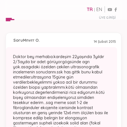
TR
EN
|
ÜYE GIRIŞI
Soru
Mnvrr O.
14 Şubat 2015
Doktor bey merhaba.kardeşim 22yaşında 3yıldır
2/3ayda bir adet görüyor.gögsünde agrı
yok.asagıdaki özelden çekilen ultrasonografik
incelemenin sonuclarını.ssk has.gittk bunu kabul
etmediler.ultrasyona 15güne gün
verdiler.bekleyelimmi yoksa acil bir durummu
özelden biopsi yaptıralımmı.kötü olmasından
korkuyoruz.degerlendirmenizi rica ediyorum.kötü
bişey olmasından endişeleniyoruz.simdiden
tesekkur ederim...sag meme saat 1-2 de
fibroglanduler ekojenite icerisinde kontrast
olusturan en geniş yerinde 12x6 mm ölçülen bası ile
komprese edilip belirgin bir elongasyon
gostermeyen supheli izoekoik solid alan (fokal