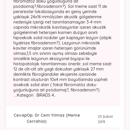
fibromatöz doku yoğunluğuna ait
psödoimaj?,fibroadenom?). Sol meme saat 11 de
perareolar lokalizasyonda en geniş yerinde
yaklaşık 24x16 mmölçülen akustik gölgelenme
nedeniyle içeriği net tanımlanamayan 3-4 mm
capında mikrokistik kavitasyonlar içeren akustik
golgelenmeli heterojen kısmen duzgun sınırlı
hipoekoik solid nodüler yer kaplayan lezyon (atipik
hyalinize fibroadenom?). Lezyonun mikroistik
kaviter imajlar içeren heterojen görünümde
olması,1,5 cm sınırını aşmış olması sebebiyle
öncelikle lezyonun eksizyonel biyopsi ile
histopatolojik tanımlanması önerilir...sol meme saat
12 de cilt-cilt altı yaglı dokudan yaklaşık 27 mm
derinlikte fibroglanduler ekojenite içerisinde
kontrast oluşturan 10x4 mm boyutlarında şüpheli
izoekoik solid alan ( fokal fibromatöz doku
yoğunluğuna ait psödoimaj?, fibroadenom?).
....Kategori : BIRADS 4...
Cevap
Op. Dr Cem Yılmaz (Meme
23 Şubat
Cerrahisi)
2015