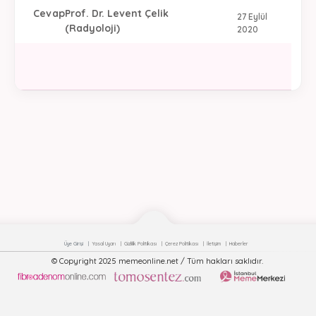
Cevap
Prof. Dr. Levent Çelik
27 Eylül
(Radyoloji)
2020
Üye Girişi
Yasal Uyarı
Gizlilik Politikası
Çerez Politikası
İletişim
Haberler
© Copyright 2025 memeonline.net / Tüm hakları saklıdır.