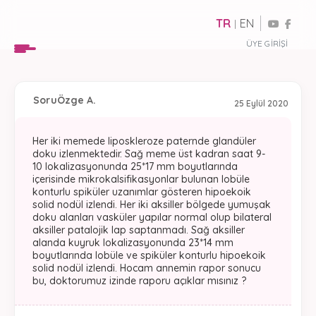
TR
EN
|
ÜYE GIRIŞI
Soru
Özge A.
25 Eylül 2020
Her iki memede liposkleroze paternde glandüler
doku izlenmektedir. Sağ meme üst kadran saat 9-
10 lokalizasyonunda 25*17 mm boyutlarında
içerisinde mikrokalsifikasyonlar bulunan lobüle
konturlu spiküler uzanımlar gösteren hipoekoik
solid nodül izlendi. Her iki aksiller bölgede yumuşak
doku alanları vasküler yapılar normal olup bilateral
aksiller patalojik lap saptanmadı. Sağ aksiller
alanda kuyruk lokalizasyonunda 23*14 mm
boyutlarında lobüle ve spiküler konturlu hipoekoik
solid nodül izlendi. Hocam annemin rapor sonucu
bu, doktorumuz izinde raporu açıklar mısınız ?