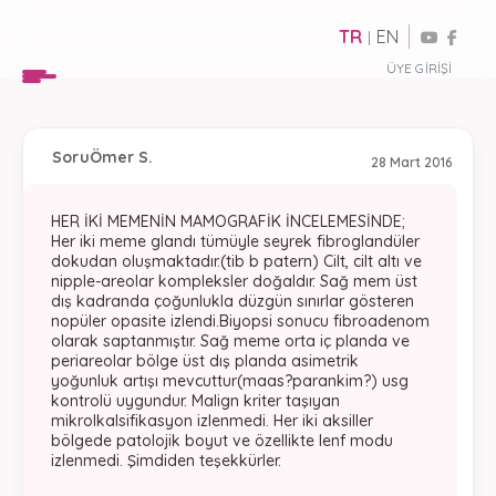
TR
EN
|
ÜYE GIRIŞI
Soru
Ömer S.
28 Mart 2016
HER İKİ MEMENİN MAMOGRAFİK İNCELEMESİNDE;
Her iki meme glandı tümüyle seyrek fibroglandüler
dokudan oluşmaktadır.(tib b patern) Cilt, cilt altı ve
nipple-areolar kompleksler doğaldır. Sağ mem üst
dış kadranda çoğunlukla düzgün sınırlar gösteren
nopüler opasite izlendi.Biyopsi sonucu fibroadenom
olarak saptanmıştır. Sağ meme orta iç planda ve
periareolar bölge üst dış planda asimetrik
yoğunluk artışı mevcuttur(maas?parankim?) usg
kontrolü uygundur. Malign kriter taşıyan
mikrolkalsifikasyon izlenmedi. Her iki aksiller
bölgede patolojik boyut ve özellikte lenf modu
izlenmedi. Şimdiden teşekkürler.