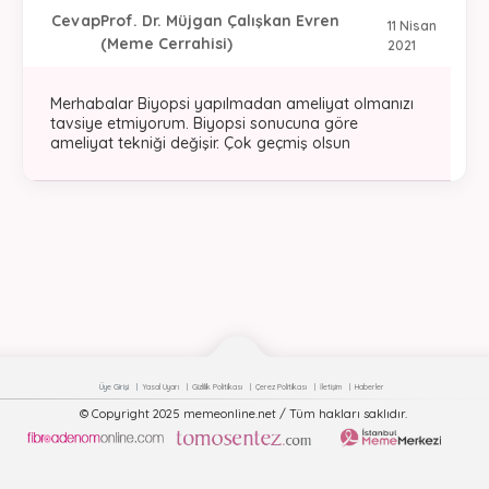
Cevap
Prof. Dr. Müjgan Çalışkan Evren
11 Nisan
(Meme Cerrahisi)
2021
Merhabalar Biyopsi yapılmadan ameliyat olmanızı
tavsiye etmiyorum. Biyopsi sonucuna göre
ameliyat tekniği değişir. Çok geçmiş olsun
Üye Girişi
Yasal Uyarı
Gizlilik Politikası
Çerez Politikası
İletişim
Haberler
© Copyright 2025 memeonline.net / Tüm hakları saklıdır.