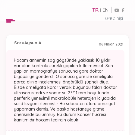
TR
EN
|
ÜYE GIRIŞI
Soru
Aysun A.
06 Nisan 2021
Hocam annemin sag gögsünde yaklasık 10 yıldır
var olan kontrolu sürekli yapılan kitle mevcut. Son
yapılan mamografıye sonucuna gore doktor
biyopsi ye gönderdi. O sonuca gore ise amelıyala
parca alınıp incelenmesi öngörüldü şüpheli diye.
Bizde ameliyata karar verdık bugundü falan doktor
ultrason istedi ve sonuc su 23*11 mm boyutunda
periferik yerleşimli makrolobüle heterojen iç yapıda
solid lezyon izlenmiştir. Bu sebepten ötürü amelıyat
yapamam demiş. Ve baska hastaneye gıtme
önerisinde bulunmuş. Bu durum kanser hücresi
kanıtımıdır hocam tedirgin olduk