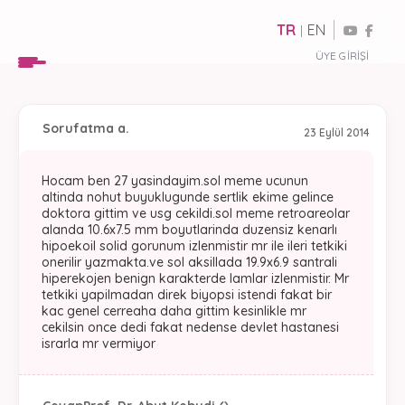
TR
EN
|
ÜYE GIRIŞI
Soru
fatma a.
23 Eylül 2014
Hocam ben 27 yasindayim.sol meme ucunun
altinda nohut buyuklugunde sertlik ekime gelince
doktora gittim ve usg cekildi.sol meme retroareolar
alanda 10.6x7.5 mm boyutlarinda duzensiz kenarlı
hipoekoil solid gorunum izlenmistir mr ile ileri tetkiki
onerilir yazmakta.ve sol aksillada 19.9x6.9 santrali
hiperekojen benign karakterde lamlar izlenmistir. Mr
tetkiki yapilmadan direk biyopsi istendi fakat bir
kac genel cerreaha daha gittim kesinlikle mr
cekilsin once dedi fakat nedense devlet hastanesi
israrla mr vermiyor