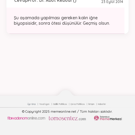
Cevap
Prof. Dr. Abut Kebudi ()
23 Eylül 2014
Şu aşamada yapılması gereken kalın iğne
biyopsisidir, sonra ötesi düşünülür. Geçmiş olsun.
Üye Girişi
Yasal Uyarı
Gizlilik Politikası
Çerez Politikası
İletişim
Haberler
© Copyright 2025 memeonline.net / Tüm hakları saklıdır.