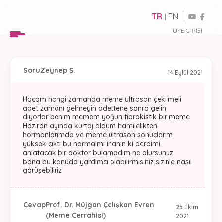
TR
EN
|
ÜYE GIRIŞI
Soru
Zeynep Ş.
14 Eylül 2021
Hocam hangi zamanda meme ultrason çekilmeli
adet zamanı gelmeyin adettene sonra gelin
diyorlar benim memem yoğun fibrokistik bir meme
Haziran ayında kürtaj oldum hamilelikten
hormonlarımda ve meme ultrason sonuçlarım
yüksek çıktı bu normalmi inanın ki derdimi
anlatacak bir doktor bulamadım ne olursunuz
bana bu konuda yardımcı olabilirmisiniz sizinle nasıl
görüşebiliriz
Cevap
Prof. Dr. Müjgan Çalışkan Evren
25 Ekim
(Meme Cerrahisi)
2021