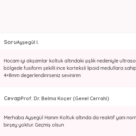
Soru
Ayşegül I.
Hocam iyi akşamlar koltuk altındaki şişlik nedeniyle ultraso
bölgede fusiform şekilli ince korteksli lipoid medullara sahip 
4×8mm degerlendirirseniz sevinirim
Cevap
Prof. Dr. Belma Koçer (Genel Cerrahi)
Merhaba Ayşegül Hanım Koltuk altında da reaktif yani norm
birşey yoktur. Geçmiş olsun