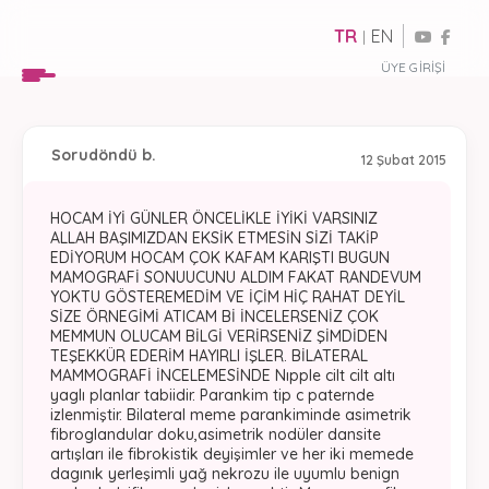
TR
EN
|
ÜYE GIRIŞI
Soru
döndü b.
12 Şubat 2015
HOCAM İYİ GÜNLER ÖNCELİKLE İYİKİ VARSINIZ
ALLAH BAŞIMIZDAN EKSİK ETMESİN SİZİ TAKİP
EDİYORUM HOCAM ÇOK KAFAM KARIŞTI BUGUN
MAMOGRAFİ SONUUCUNU ALDIM FAKAT RANDEVUM
YOKTU GÖSTEREMEDİM VE İÇİM HİÇ RAHAT DEYİL
SİZE ÖRNEGİMİ ATICAM Bİ İNCELERSENİZ ÇOK
MEMMUN OLUCAM BİLGİ VERİRSENİZ ŞİMDİDEN
TEŞEKKÜR EDERİM HAYIRLI İŞLER. BİLATERAL
MAMMOGRAFİ İNCELEMESİNDE Nıpple cilt cilt altı
yaglı planlar tabiidir. Parankim tip c paternde
izlenmiştir. Bilateral meme parankiminde asimetrik
fibroglandular doku,asimetrik nodüler dansite
artışları ile fibrokistik deyişimler ve her iki memede
dagınık yerleşimli yağ nekrozu ile uyumlu benign