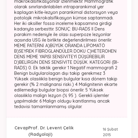
makrokalsifikasyonlar izlenmektir. Mammografik
olarak sınırlandırılabilen ıntraparankimal yer
kaplayan kitle-lezyon parankimal dıstorsıyon veya
patolojik mikrokalsifikasyon kümse saptanmadı.
Her iki aksiller fossa inceleme kapsamına girdigi
kadarıyla serbesttir. SONUÇ: BU-RADS II Dens
parakim nedeniyle ile olası superpoze lezyonlar
açısında USG ile birlikte değerlendirilmesi önerilir.
MEME PATERNİ A)BÜYÜK ORANDA LİPOMATÖ
B)SEYREK FİBROGLANDÜLER DOKU C)HETEROHEN
DENS MEME YAPISI SENSİVİTEYİ DÜŞÜREBİLİR
D)BELİRGİN DENS SENSİVİTE DÜŞÜK. KATEGORİ (BI-
RADS) 0. Ek tektik gerekir 1 Negatif mammografi 2
Benign bulgularolagan dışı takip gerekmez 3
Yüksek olasılıkla benign bulgular kısa dönem takip
gerekir (% 2 malignansi riski.) 4 Malignitenin ekarte
edilemedigi bulgular biopsi önerilir. 5 Yüksek
olasılıkla malign lezyon (½ 95 ). Gerekli işlemler
yapılmalıdır. 6 Malign oldugu kanıtlanmış ancak
tedavisi tamamlanmamış olgular.
Cevap
Prof. Dr. Levent Çelik
16 Şubat
(Radyoloji)
2015