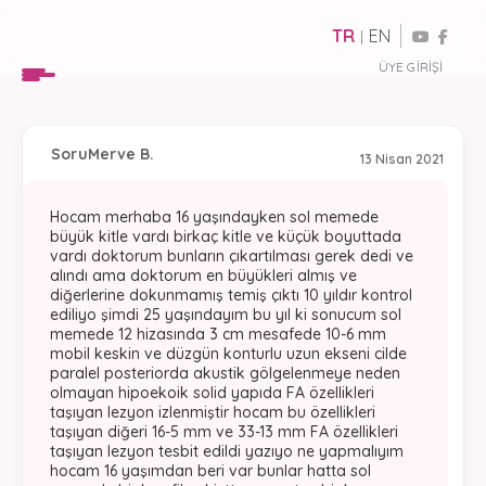
TR
EN
|
ÜYE GIRIŞI
Soru
Merve B.
13 Nisan 2021
Hocam merhaba 16 yaşındayken sol memede
büyük kitle vardı birkaç kitle ve küçük boyuttada
vardı doktorum bunların çıkartılması gerek dedi ve
alındı ama doktorum en büyükleri almış ve
diğerlerine dokunmamış temiş çıktı 10 yıldır kontrol
ediliyo şimdi 25 yaşındayım bu yıl ki sonucum sol
memede 12 hizasında 3 cm mesafede 10-6 mm
mobil keskin ve düzgün konturlu uzun ekseni cilde
paralel posteriorda akustik gölgelenmeye neden
olmayan hipoekoik solid yapıda FA özellikleri
taşıyan lezyon izlenmiştir hocam bu özellikleri
taşıyan diğeri 16-5 mm ve 33-13 mm FA özellikleri
taşıyan lezyon tesbit edildi yazıyo ne yapmalıyım
hocam 16 yaşımdan beri var bunlar hatta sol