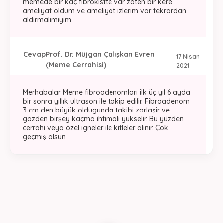
memede bir kaç fibrokistte var zaten bir kere
ameliyat oldum ve ameliyat izlerim var tekrardan
aldırmalımıyım
Cevap
Prof. Dr. Müjgan Çalışkan Evren
17 Nisan
(Meme Cerrahisi)
2021
Merhabalar Meme fibroadenomları ilk üç yıl 6 ayda
bir sonra yıllık ultrason ile takip edilir. Fibroadenom
3 cm den büyük oldugunda takibi zorlaşir ve
gözden birşey kaçma ihtimali yukselir. Bu yüzden
cerrahi veya özel igneler ile kitleler alınır. Çok
geçmiş olsun