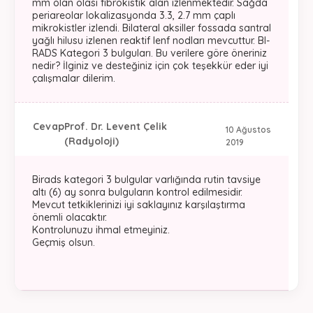
mm olan olası fibrokistik alan izlenmektedir. Sağda
periareolar lokalizasyonda 3.3, 2.7 mm çaplı
mikrokistler izlendi. Bilateral aksiller fossada santral
yağlı hilusu izlenen reaktif lenf nodları mevcuttur. BI-
RADS Kategori 3 bulguları. Bu verilere göre öneriniz
nedir? İlginiz ve desteğiniz için çok teşekkür eder iyi
çalışmalar dilerim.
Cevap
Prof. Dr. Levent Çelik
10 Ağustos
(Radyoloji)
2019
Birads kategori 3 bulgular varlığında rutin tavsiye
altı (6) ay sonra bulguların kontrol edilmesidir.
Mevcut tetkiklerinizi iyi saklayınız karşılaştırma
önemli olacaktır.
Kontrolunuzu ihmal etmeyiniz.
Geçmiş olsun.