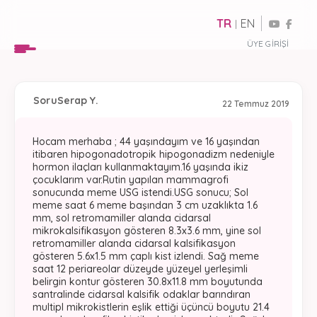
TR
EN
|
ÜYE GIRIŞI
Soru
Serap Y.
22 Temmuz 2019
Hocam merhaba ; 44 yaşındayım ve 16 yaşından
itibaren hipogonadotropik hipogonadizm nedeniyle
hormon ilaçları kullanmaktayım.16 yaşında ikiz
çocuklarım var.Rutin yapılan mammagrofi
sonucunda meme USG istendi.USG sonucu; Sol
meme saat 6 meme başından 3 cm uzaklıkta 1.6
mm, sol retromamiller alanda cidarsal
mikrokalsifikasyon gösteren 8.3x3.6 mm, yine sol
retromamiller alanda cidarsal kalsifikasyon
gösteren 5.6x1.5 mm çaplı kist izlendi. Sağ meme
saat 12 periareolar düzeyde yüzeyel yerleşimli
belirgin kontur gösteren 30.8x11.8 mm boyutunda
santralinde cidarsal kalsifik odaklar barındıran
multipl mikrokistlerin eşlik ettiği üçüncü boyutu 21.4