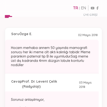
TR
EN
|
ÜYE GIRIŞI
Soru
Özge E.
02 Mayıs 2018
Hocam merhaba annem 50 yaşında mamografi
sonucu her iki meme cilt aktı kalınlığı tabidir. Meme
parankim paternal tip B ile uyumludur.Sağ meme
üst dış kadranda 4mm düzgün lobule konturlu
nodüller
Cevap
Prof. Dr. Levent Çelik
03 Mayıs
(Radyoloji)
2018
Sorunuz anlaşılmıyor,