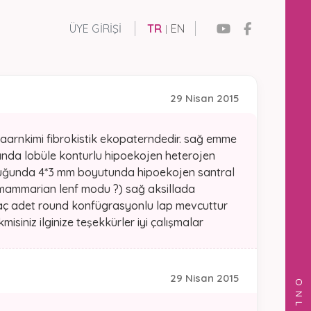
ÜYE GIRIŞI
TR
EN
|
29 Nisan 2015
aarnkimi fibrokistik ekopaterndedir. sağ emme
rında lobüle konturlu hipoekojen heterojen
uluğunda 4*3 mm boyutunda hipoekojen santral
amammarian lenf modu ?) sağ aksillada
kaç adet round konfügrasyonlu lap mevcuttur
isiniz ilginize teşekkürler iyi çalışmalar
29 Nisan 2015