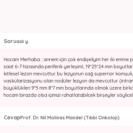
Soru
aslı y.
Hocam Merhaba ; annem için çok endişeliyim her iki emme p
saat 6-7 hizasında periferik yerleşiml, 19*25*24 mm boyutla
kitlesel lezon mevcuttur. bu lezyonun sağ superrior komş
vaskülarizasyonu olan nodüler lezyon da mevcuttur. (intr
büyüklükleri 9*5 mm 8*7 mm boyutlarında olmak üzere bir
hocam birazda olsa içimizi rahatlatabilcek birşeyler söylicekm
Cevap
Prof. Dr. Nil Molinas Mandel (Tıbbi Onkoloji)