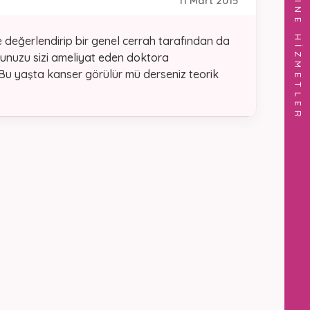
ONLINE HİZMETLER
11 Mart 2015
 değerlendirip bir genel cerrah tarafından da
orunuzu sizi ameliyat eden doktora
 Bu yaşta kanser görülür mü derseniz teorik