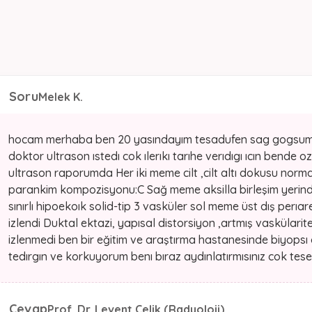
Soru
Melek K.
hocam merhaba ben 20 yasındayım tesadufen sag gogsumde f
doktor ultrason ıstedı cok ılerıkı tarıhe verıdıgı ıcın bende 
ultrason raporumda Her iki meme cilt ,cilt altı dokusu norm
parankim kompozisyonu:C Sağ meme aksilla birleşim yerind
sınırlı hipoekoık solid-tip 3 vasküler sol meme üst dış perı
izlendi Duktal ektazi, yapısal distorsiyon ,artmış vaskülarit
izlenmedi ben bir eğitim ve araştırma hastanesinde biyops
tedırgın ve korkuyorum benı bıraz aydınlatırmısınız cok tese
Cevap
Prof. Dr. Levent Çelik (Radyoloji)