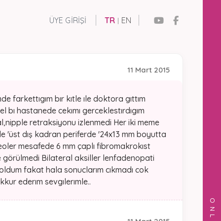
ÜYE GIRIŞI
TR
EN
|
11 Mart 2015
arkettıgım bır kıtle ıle doktora gıttım
ozel bı hastanede cekımı gerceklestırdıgım
al,nipple retraksiyonu izlenmedi Her iki meme
e 'üst dış kadran periferde '24x13 mm boyutta
areoler mesafede 6 mm çaplı fibromakrokıst
e görülmedi Bilateral aksiller lenfadenopati
ı oldum fakat hala sonuclarım cıkmadı cok
kkur ederım sevgılerımle..