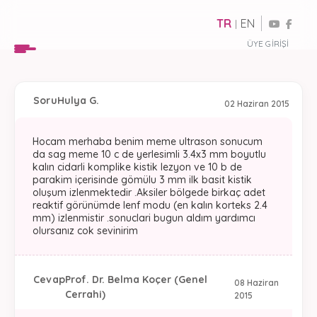
TR
EN
|
ÜYE GIRIŞI
Soru
Hulya G.
02 Haziran 2015
Hocam merhaba benim meme ultrason sonucum
da sag meme 10 c de yerlesimli 3.4x3 mm boyutlu
kalın cidarli komplike kistik lezyon ve 10 b de
parakim içerisinde gömülu 3 mm ilk basit kistik
oluşum izlenmektedir .Aksiler bölgede birkaç adet
reaktif görünümde lenf modu (en kalın korteks 2.4
mm) izlenmistir .sonuclari bugun aldım yardımcı
olursanız cok sevinirim
Cevap
Prof. Dr. Belma Koçer (Genel
08 Haziran
Cerrahi)
2015