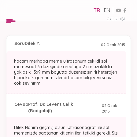
TR
EN
|
ÜYE GIRIŞI
Soru
Dilek Y.
02 Ocak 2015
hocam merhaba meme ultrasonum cekildi sol
memesaat 3 duzeyınde areolaya 2 cm uzaklıkta
yaklasık 13x9 mm boyutta duzensız sınırlı heterojen
hıpoekoik gorunum izlendi.hocam bilgi verırsenız
cok sevınırım
Cevap
Prof. Dr. Levent Çelik
02 Ocak
(Radyoloji)
2015
Dilek Hanım geçmiş olsun. Ultrasonografi ile sol
memenizde saptanan kitlenin ileri tetkiki gerekli. Sizi