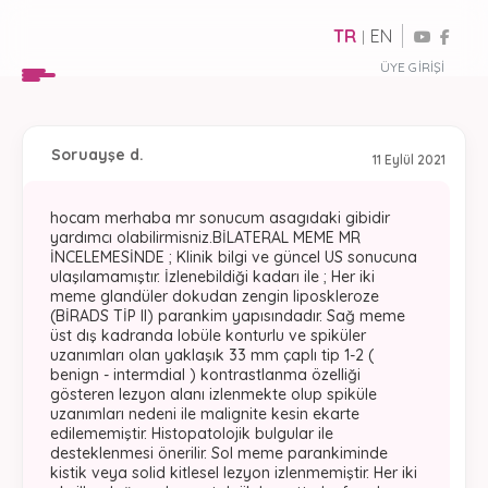
TR
EN
|
ÜYE GIRIŞI
Soru
ayşe d.
11 Eylül 2021
hocam merhaba mr sonucum asagıdaki gibidir
yardımcı olabilirmisniz.BİLATERAL MEME MR
İNCELEMESİNDE ; Klinik bilgi ve güncel US sonucuna
ulaşılamamıştır. İzlenebildiği kadarı ile ; Her iki
meme glandüler dokudan zengin liposkleroze
(BİRADS TİP II) parankim yapısındadır. Sağ meme
üst dış kadranda lobüle konturlu ve spiküler
uzanımları olan yaklaşık 33 mm çaplı tip 1-2 (
benign - intermdial ) kontrastlanma özelliği
gösteren lezyon alanı izlenmekte olup spiküle
uzanımları nedeni ile malignite kesin ekarte
edilememiştir. Histopatolojik bulgular ile
desteklenmesi önerilir. Sol meme parankiminde
kistik veya solid kitlesel lezyon izlenmemiştir. Her iki