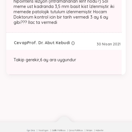
hipointens lezyon (intramanarian lenf nodu?) Sol
meme ust kadranda 3,5 mm basit kist İzlenmiştir. iki
memede patolojik tutulum izlenmemiştir. Hocam
Doktorum kontrol icin bir tarih vermedi 3 ay 6 ay
gibi??? İlac ta vermedi
Cevap
Prof. Dr. Abut Kebudi ()
30 Nisan 2021
Takip gerekir,6 ay ara uygundur
Üye Girişi
Yasal Uyarı
Gizlilik Politikası
Çerez Politikası
İletişim
Haberler