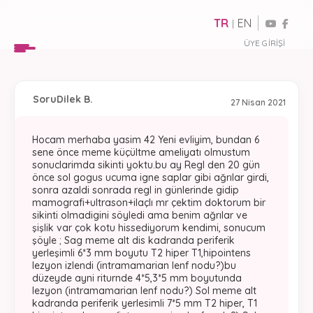
TR
EN
|
ÜYE GIRIŞI
Soru
Dilek B.
27 Nisan 2021
Hocam merhaba yasim 42 Yeni evliyim, bundan 6
sene önce meme küçültme ameliyatı olmustum
sonuclarimda sikinti yoktu.bu ay Regl den 20 gün
önce sol gogus ucuma igne saplar gibi ağrılar girdi,
sonra azaldi sonrada regl in günlerinde gidip
mamografi+ultrason+ilaçlı mr çektim doktorum bir
sikinti olmadigini söyledi ama benim ağrılar ve
şişlik var çok kotu hissediyorum kendimi, sonucum
şöyle ; Sag meme alt dis kadranda periferik
yerleşimli 6*3 mm boyutu T2 hiper T1,hipointens
lezyon izlendi (intramamarian lenf nodu?)bu
düzeyde ayni riturnde 4*5,3*5 mm boyutunda
lezyon (intramamarian lenf nodu?) Sol meme alt
kadranda periferik yerlesimli 7*5 mm T2 hiper, T1