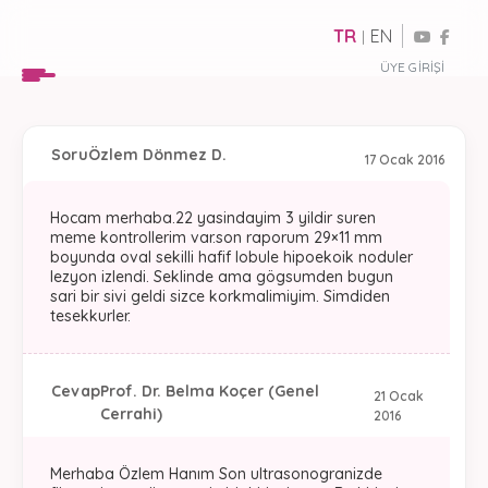
TR
EN
|
ÜYE GIRIŞI
Soru
Özlem Dönmez D.
17 Ocak 2016
Hocam merhaba.22 yasindayim 3 yildir suren
meme kontrollerim var.son raporum 29×11 mm
boyunda oval sekilli hafif lobule hipoekoik noduler
lezyon izlendi. Seklinde ama gögsumden bugun
sari bir sivi geldi sizce korkmalimiyim. Simdiden
tesekkurler.
Cevap
Prof. Dr. Belma Koçer (Genel
21 Ocak
Cerrahi)
2016
Merhaba Özlem Hanım Son ultrasonogranizde