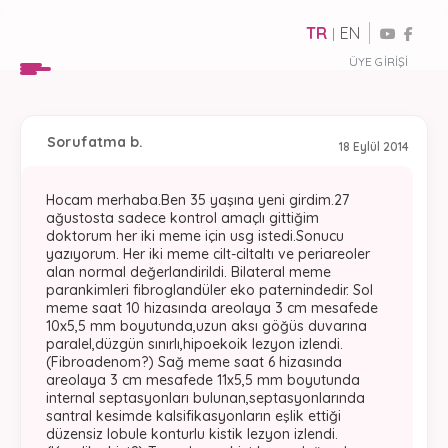
TR
EN
|
ÜYE GIRIŞI
Soru
fatma b.
18 Eylül 2014
Hocam merhaba.Ben 35 yaşına yeni girdim.27
ağustosta sadece kontrol amaçlı gittiğim
doktorum her iki meme için usg istedi.Sonucu
yazıyorum. Her iki meme cilt-ciltaltı ve periareoler
alan normal değerlandirildi. Bilateral meme
parankimleri fibroglandüler eko paternindedir. Sol
meme saat 10 hizasında areolaya 3 cm mesafede
10x5,5 mm boyutunda,uzun aksı göğüs duvarına
paralel,düzgün sınırlı,hipoekoik lezyon izlendi.
(Fibroadenom?) Sağ meme saat 6 hizasında
areolaya 3 cm mesafede 11x5,5 mm boyutunda
internal septasyonları bulunan,septasyonlarında
santral kesimde kalsifikasyonların eşlik ettiği
düzensiz lobule konturlu kistik lezyon izlendi.