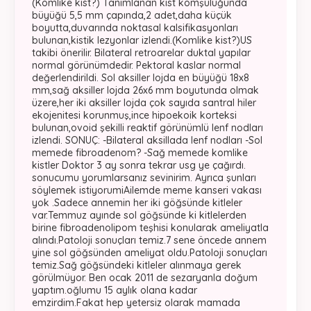
(Komlike kist?) Tanımlanan kist komşuluğunda
büyüğü 5,5 mm çapında,2 adet,daha küçük
boyutta,duvarında noktasal kalsifikasyonları
bulunan,kistik lezyonlar izlendi.(Komlike kist?)US
takibi önerilir. Bilateral retroarelar duktal yapılar
normal görünümdedir. Pektoral kaslar normal
değerlendirildi. Sol aksiller lojda en büyüğü 18x8
mm,sağ aksiller lojda 26x6 mm boyutunda olmak
üzere,her iki aksiller lojda çok sayıda santral hiler
ekojenitesi korunmuş,ince hipoekoik korteksi
bulunan,ovoid şekilli reaktif görünümlü lenf nodları
izlendi. SONUÇ: -Bilateral aksillada lenf nodları -Sol
memede fibroadenom? -Sağ memede komlike
kistler Doktor 3 ay sonra tekrar usg ye çağırdı.
sonucumu yorumlarsanız sevinirim. Ayrıca şunları
söylemek istiyorumiAilemde meme kanseri vakası
yok .Sadece annemin her iki göğsünde kitleler
var.Temmuz ayınde sol göğsünde ki kitlelerden
birine fibroadenolipom teşhisi konularak ameliyatla
alındı.Patoloji sonuçları temiz.7 sene öncede annem
yine sol göğsünden ameliyat oldu.Patoloji sonuçları
temiz.Sağ göğsündeki kitleler alınmaya gerek
görülmüyor. Ben ocak 2011 de sezaryanla doğum
yaptım.oğlumu 15 aylık olana kadar
emzirdim.Fakat hep yetersiz olarak mamada