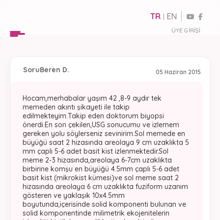
TR
EN
|
ÜYE GIRIŞI
Soru
Beren D.
05 Haziran 2015
Hocam,merhabalar yaşım 42 ,8-9 aydır tek
memeden akıntı şikayeti ile takip
edilmekteyim.Takip eden doktorum biyopsi
önerdi.En son çekilen,USG sonucumu ve izlemem
gereken yolu söylerseniz sevinirim.Sol memede en
büyüğü saat 2 hizasında areolaya 9 cm uzaklıkta 5
mm çaplı 5-6 adet basit kist izlenmektedir.Sol
meme 2-3 hizasında,areolaya 6-7cm uzaklıkta
birbirine komşu en büyüğü 4.5mm çaplı 5-6 adet
basit kist (mikrokist kümesi)ve sol meme saat 2
hizasında areolaya 6 cm uzaklıkta fuziform uzanım
gösteren ve yaklaşık 10x4.5mm
boyutunda,içerisinde solid komponenti bulunan ve
solid komponentinde milimetrik ekojenitelerin