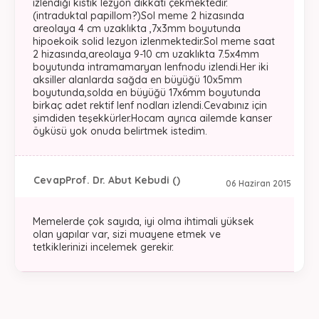
izlendiği kistik lezyon dikkati çekmektedir.
(intraduktal papillom?)Sol meme 2 hizasında
areolaya 4 cm uzaklıkta ,7x3mm boyutunda
hipoekoik solid lezyon izlenmektedir.Sol meme saat
2 hizasında,areolaya 9-10 cm uzaklıkta 7.5x4mm
boyutunda intramamaryan lenfnodu izlendi.Her iki
aksiller alanlarda sağda en büyüğü 10x5mm
boyutunda,solda en büyüğü 17x6mm boyutunda
birkaç adet rektif lenf nodları izlendi.Cevabınız için
şimdiden teşekkürler.Hocam ayrıca ailemde kanser
öyküsü yok onuda belirtmek istedim.
Cevap
Prof. Dr. Abut Kebudi ()
06 Haziran 2015
Memelerde çok sayıda, iyi olma ihtimali yüksek
olan yapılar var, sizi muayene etmek ve
tetkiklerinizi incelemek gerekir.