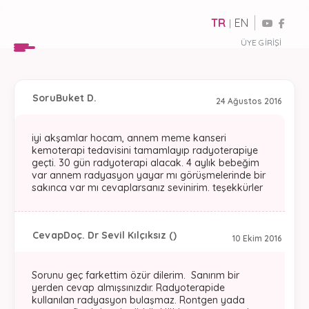
TR
EN
|
ÜYE GIRIŞI
Soru
Buket D.
24 Ağustos 2016
iyi akşamlar hocam, annem meme kanseri
kemoterapi tedavisini tamamlayıp radyoterapiye
geçti. 30 gün radyoterapi alacak. 4 aylık bebeğim
var annem radyasyon yayar mı görüşmelerinde bir
sakınca var mı cevaplarsanız sevinirim. teşekkürler
Cevap
Doç. Dr Sevil Kılçıksız ()
10 Ekim 2016
Sorunu geç farkettim özür dilerim. Sanırım bir
yerden cevap almışsınızdır. Radyoterapide
kullanılan radyasyon bulaşmaz. Rontgen yada