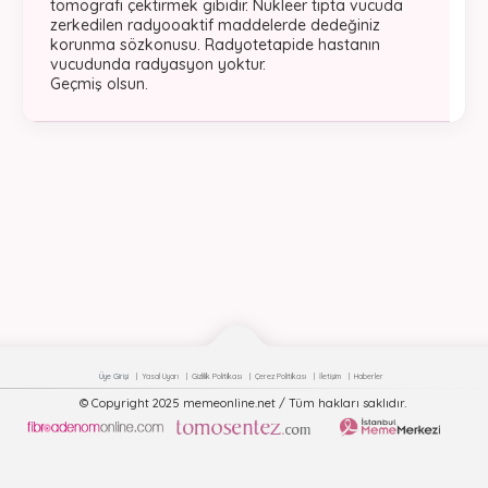
tomografi çektirmek gibidir. Nükleer tıpta vucuda
zerkedilen radyooaktif maddelerde dedeğiniz
korunma sözkonusu. Radyotetapide hastanın
vucudunda radyasyon yoktur.
Geçmiş olsun.
Üye Girişi
Yasal Uyarı
Gizlilik Politikası
Çerez Politikası
İletişim
Haberler
© Copyright 2025 memeonline.net / Tüm hakları saklıdır.