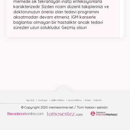
memede sık tekrarlayan inatçı enfeksiyonlarla
karakterizedir. Sizden ricam düzenli takiplerinizi ve
doktorunuzun önerisi olan tedavi programını
aksatmadan devam etmeniz. IGM kanserle
bağlantısı olmayan bir hastalıktır ancak tedavi
süreçleri uzun solukludur. Geçmiş olsun
Üye Girişi
Yasal Uyarı
Gizlilik Politikası
Çerez Politikası
İletişim
Haberler
© Copyright 2025 memeonline.net / Tüm hakları saklıdır.