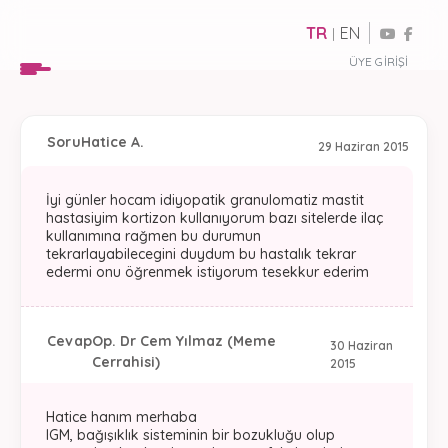
TR
EN
|
ÜYE GIRIŞI
Soru
Hatice A.
29 Haziran 2015
İyi günler hocam idiyopatik granulomatiz mastit
hastasiyim kortizon kullanıyorum bazı sitelerde ilaç
kullanımına rağmen bu durumun
tekrarlayabilecegini duydum bu hastalık tekrar
edermi onu öğrenmek istiyorum tesekkur ederim
Cevap
Op. Dr Cem Yılmaz (Meme
30 Haziran
Cerrahisi)
2015
Hatice hanım merhaba
IGM, bağışıklık sisteminin bir bozukluğu olup