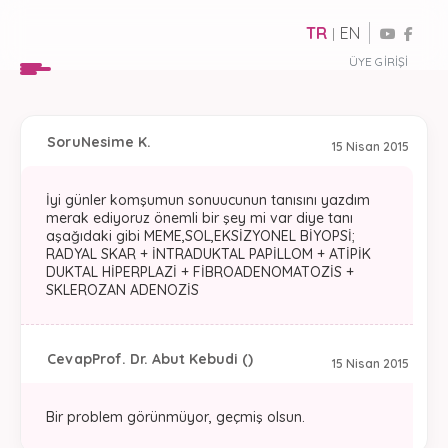
TR
EN
|
ÜYE GIRIŞI
Soru
Nesime K.
15 Nisan 2015
İyi günler komşumun sonuucunun tanısını yazdım
merak ediyoruz önemli bir şey mi var diye tanı
aşağıdaki gibi MEME,SOL,EKSİZYONEL BİYOPSİ;
RADYAL SKAR + İNTRADUKTAL PAPİLLOM + ATİPİK
DUKTAL HİPERPLAZİ + FİBROADENOMATOZİS +
SKLEROZAN ADENOZİS
Cevap
Prof. Dr. Abut Kebudi ()
15 Nisan 2015
Bir problem görünmüyor, geçmiş olsun.