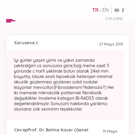
TR
EN
|
ÜYE GIRIŞI
Soru
sena t.
27 Mayıs 2015
İyi günler yaşım yirmi ve yakın zamanda
çektirdiğim us sonucuna göre;Sağ meme saat 3
yönünde c harfi şeklinde bütün olarak 24x6 mm
boyutta, lobüle sınırlı hipoekoik heterojen minimal
akustik güçlenmesi gözlenen solid nodüler
lezyonlar mevcuttur.(Fibroadenom?Adenozis?) Her
iki memede mikrokistik patternde fibrokistik
değişiklikler. İnceleme kategori Bl-RADS3 olarak
değerlendirilmiştir. Sonucum hakkında yardımcı
olursanız çok sevinirim teşekkürler.
Cevap
Prof. Dr. Belma Koçer (Genel
31 Mayıs