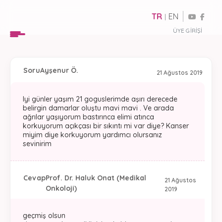
TR
EN
|
ÜYE GIRIŞI
Soru
Ayşenur Ö.
21 Ağustos 2019
Iyi günler yaşım 21 goguslerimde aşırı derecede
belirgin damarlar oluştu mavi mavi . Ve arada
ağrılar yaşıyorum bastırınca elimi atınca
korkuyorum açıkçası bir sıkıntı mi var diye? Kanser
miyim diye korkuyorum yardımcı olursanız
sevinirim
Cevap
Prof. Dr. Haluk Onat (Medikal
21 Ağustos
Onkoloji)
2019
geçmiş olsun