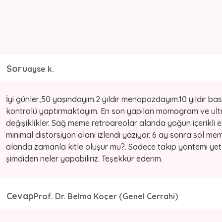
Soru
ayse k.
İyi günler,50 yaşındayım.2 yıldır menopozdayım.10 yıldır ba
kontrolü yaptırmaktayım. En son yapılan momogram ve ultras
değişiklikler. Sağ meme retroareolar alanda yoğun içerikli
minimal distorsiyon alanı izlendi yazıyor. 6 ay sonra sol 
alanda zamanla kitle oluşur mu?. Sadece takip yöntemi yet
şimdiden neler yapabiliriz. Teşekkür ederim.
Cevap
Prof. Dr. Belma Koçer (Genel Cerrahi)