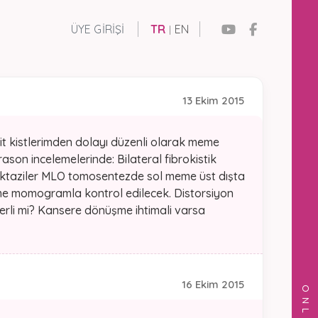
ÜYE GIRIŞI
TR
EN
|
13 Ekim 2015
sit kistlerimden dolayı düzenli olarak meme
on incelemelerinde: Bilateral fibrokistik
 ektaziler MLO tomosentezde sol meme üst dışta
meme momogramla kontrol edilecek. Distorsiyon
erli mi? Kansere dönüşme ihtimali varsa
16 Ekim 2015