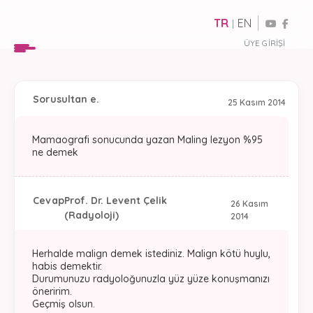
TR
EN
|
ÜYE GIRIŞI
Soru
sultan e.
25 Kasım 2014
Mamaografi sonucunda yazan Maling lezyon %95
ne demek
Cevap
Prof. Dr. Levent Çelik
26 Kasım
(Radyoloji)
2014
Herhalde malign demek istediniz. Malign kötü huylu,
habis demektir.
Durumunuzu radyoloğunuzla yüz yüze konuşmanızı
öneririm.
Geçmiş olsun.