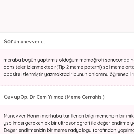
Soru
münevver c.
meraba bugün yaptırmış olduğum mamağrofi sonucunda her
dansiteler izlenmektedir.(Tip 2 meme paterni) sol meme orta
opasite izlenmiştir yazmaktadır bunun anlamınu öğrenebili
Cevap
Op. Dr Cem Yılmaz (Meme Cerrahisi)
Münevver Hanım merhaba tariflenen bilgi memenizin bir mi
yspilması gereken ek bir ultrasonografi ile değerlendirme yap
Değerlendirmenizin bir meme radyologu tarafından yapılmas