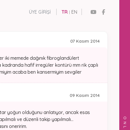
ÜYE GIRIŞI
TR
EN
|
07 Kasım 2014
 iki memede dağınık fibroglandülert
 kadranda hafif irregüler kontürü mm rik çaplı
rmiyim acaba ben kansermiyim sevgiler
09 Kasım 2014
ktar yoğun olduğunu anlatıyor, ancak esas
ılmalı ve düzenli takip yapılmalı...
ını oneririm.