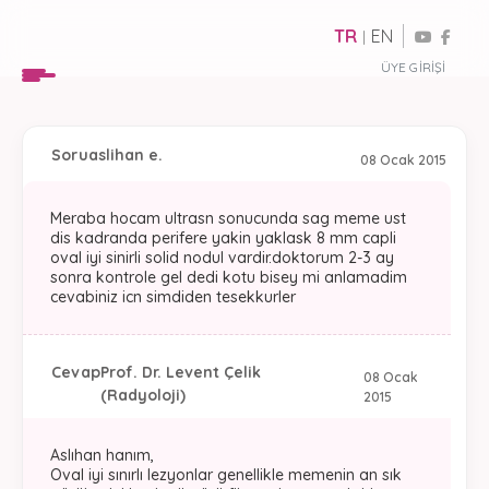
TR
EN
|
ÜYE GIRIŞI
Soru
aslihan e.
08 Ocak 2015
Meraba hocam ultrasn sonucunda sag meme ust
dis kadranda perifere yakin yaklask 8 mm capli
oval iyi sinirli solid nodul vardir.doktorum 2-3 ay
sonra kontrole gel dedi kotu bisey mi anlamadim
cevabiniz icn simdiden tesekkurler
Cevap
Prof. Dr. Levent Çelik
08 Ocak
(Radyoloji)
2015
Aslıhan hanım,
Oval iyi sınırlı lezyonlar genellikle memenin an sık