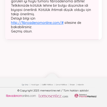
görülen iyi huylu tümörü fibroadenoma aittirler.
Tetkikinizde kötülük lehine bir bulgu düşünülse idi
biyopsi önerilirdi. Kötülük ihtimali düşük olduğu için
takip önerilmiş.
Detaylı bilgi için
http://fibroadenomonline.com/#
sitesine de
bakabilirsiniz.
Geçmiş olsun.
Üye Girişi
Yasal Uyarı
Gizlilik Politikası
Çerez Politikası
İletişim
Haberler
© Copyright 2025 memeonline.net / Tüm hakları saklıdır.