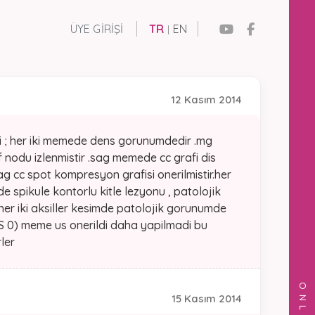
ÜYE GIRIŞI
TR
EN
|
12 Kasım 2014
i ; her iki memede dens gorunumdedir .mg
 nodu izlenmistir .sag memede cc grafi dis
g cc spot kompresyon grafisi onerilmistir.her
e spikule kontorlu kitle lezyonu , patolojik
er iki aksiller kesimde patolojik gorunumde
 0) meme us onerildi daha yapilmadi bu
ler
15 Kasım 2014