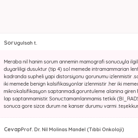
Soru
gulsah t.
Meraba nil hanim sorum annemin mamografi sonucuyla ilgil
duyarliligi dusuktur (tip 4) sol memede intramammarian lenf
kadranda supheli yapi distorsiyonu gorunumu izlenmistir .sa
iki memede benign kalsifikasyonlar izlenmistir .her iki memed
mikrokalsifikasyon saptanmadi.goruntuleme alanina giren h
lap saptanmamistir. Sonuc:tamamlanmamis tetkik (BI_RADS
sonuca gore sizce durum ne kanser durumu varmi .teşekkur
Cevap
Prof. Dr. Nil Molinas Mandel (Tıbbi Onkoloji)